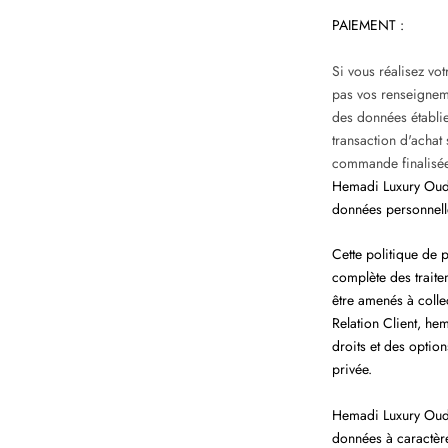
PAIEMENT :
Si vous réalisez vo
pas vos renseigneme
des données établie
transaction d'achat
commande finalisée,
Hemadi Luxury Oud a
données personnell
Cette politique de 
complète des traite
être amenés à colle
Relation Client, he
droits et des optio
privée.
Hemadi Luxury Oud (
données à caractère 