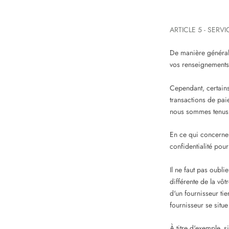
ARTICLE 5 - SERV
De manière générale,
vos renseignements 
Cependant, certains
transactions de pai
nous sommes tenus d
En ce qui concerne 
confidentialité pou
Il ne faut pas oubli
différente de la vôt
d'un fournisseur tie
fournisseur se situe
À titre d'exemple, s