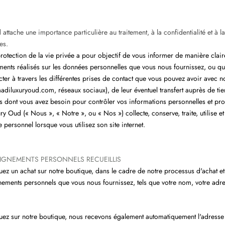
ttache une importance particulière au traitement, à la confidentialité et à la
es.
protection de la vie privée a pour objectif de vous informer de manière clair
ments réalisés sur les données personnelles que vous nous fournissez, ou 
cter à travers les différentes prises de contact que vous pouvez avoir avec n
madiluxuryoud.com, réseaux sociaux), de leur éventuel transfert auprès de tie
ns dont vous avez besoin pour contrôler vos informations personnelles et pro
y Oud (« Nous », « Notre », ou « Nos ») collecte, conserve, traite, utilise
personnel lorsque vous utilisez son site internet.
SEIGNEMENTS PERSONNELS RECUEILLIS
uez un achat sur notre boutique, dans le cadre de notre processus d'achat et
gnements personnels que vous nous fournissez, tels que votre nom, votre adre
uez sur notre boutique, nous recevons également automatiquement l'adresse