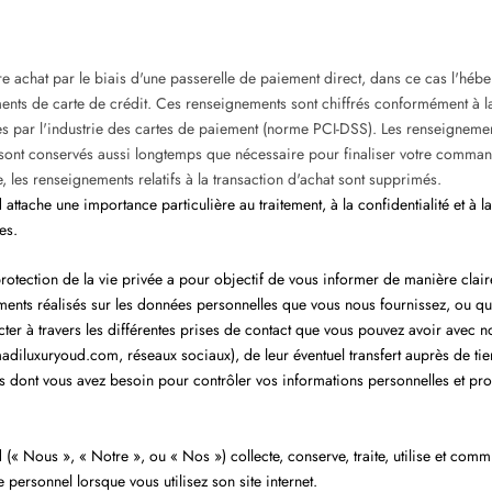
tre achat par le biais d'une passerelle de paiement direct, dans ce cas l'héb
nts de carte de crédit.
Ces renseignements sont chiffrés conformément à l
s par l'industrie des cartes de paiement (norme PCI-DSS).
Les renseignement
 sont conservés aussi longtemps que nécessaire pour finaliser votre comman
 les renseignements relatifs à la transaction d'achat sont supprimés.
ttache une importance particulière au traitement, à la confidentialité et à la
es.
protection de la vie privée a pour objectif de vous informer de manière clair
ments réalisés sur les données personnelles que vous nous fournissez, ou 
cter à travers les différentes prises de contact que vous pouvez avoir avec n
madiluxuryoud.com, réseaux sociaux), de leur éventuel transfert auprès de tie
ns dont vous avez besoin pour contrôler vos informations personnelles et pro
« Nous », « Notre », ou « Nos ») collecte, conserve, traite, utilise et com
personnel lorsque vous utilisez son site internet.