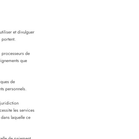
tiliser et divulguer
 portent.
s processeurs de
seignements que
iques de
nts personnels.
juridiction
essite les services
n dans laquelle ce
erelle de paiement